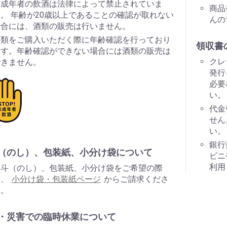
未成年者の飲酒は法律によって禁止されていま
商品
。 年齢が20歳以上であることの確認が取れない
んの
場合には、酒類の販売は行いません。
酒類をご購入いただく際に年齢確認を行っており
領収書
ます。年齢確認ができない場合には酒類の販売は
クレ
できません。
発行
必要
い。
代金
せん
い。
銀行
（のし）、包装紙、小分け袋について
ビニ
利用
熨斗（のし）、包装紙、小分け袋をご希望の際
は、
小分け袋・包装紙ページ
からご請求くださ
い。
・災害での臨時休業について