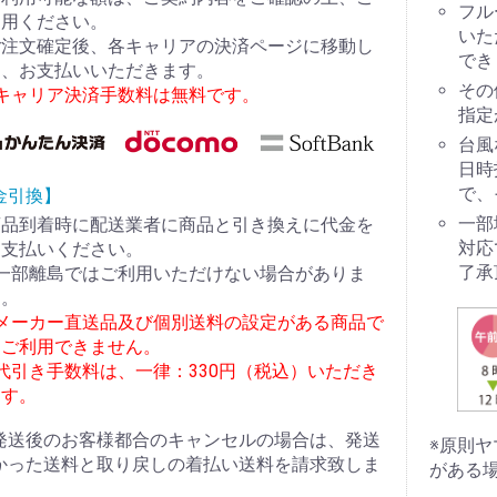
フル
利用ください。
いた
ご注文確定後、各キャリアの決済ページに移動し
でき
て、お支払いいただきます。
その
※キャリア決済手数料は無料です。
指定
台風
日時
で、
金引換】
一部
商品到着時に配送業者に商品と引き換えに代金を
対応
お支払いください。
了承
※一部離島ではご利用いただけない場合がありま
す。
※メーカー直送品及び個別送料の設定がある商品で
はご利用できません。
代引き手数料は、一律：330円（税込）いただき
ます。
発送後のお客様都合のキャンセルの場合は、発送
※原則
かった送料と取り戻しの着払い送料を請求致しま
がある