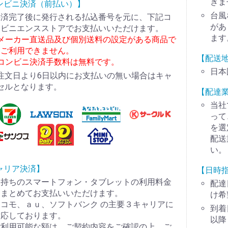
きま
ンビニ決済（前払い）】
台風
決済完了後に発行される払込番号を元に、下記コ
があ
ンビニエンスストアでお支払いいただけます。
ます
※メーカー直送品及び個別送料の設定がある商品で
はご利用できません。
【配送
※コンビニ決済手数料は無料です。
日本
注文日より6日以内にお支払いの無い場合はキャ
セルとなります。
【配達
当社
って
を選
配送
い。
ャリア決済】
【日時
お持ちのスマートフォン・タブレットの利用料金
配達
とまとめてお支払いいただけます。
け希
コモ、ａｕ、ソフトバンク の主要３キャリアに
到着
対応しております。
以降
ご利用可能な額は、ご契約内容をご確認の上、ご