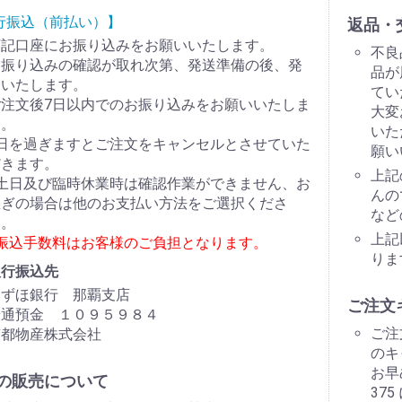
行振込（前払い）】
返品・
下記口座にお振り込みをお願いいたします。
不良
お振り込みの確認が取れ次第、発送準備の後、発
品が
送いたします。
てい
ご注文後7日以内でのお振り込みをお願いいたしま
大変
す。
いた
7日を過ぎますとご注文をキャンセルとさせていた
願い
だきます。
上記
※土日及び臨時休業時は確認作業ができません、お
んの
急ぎの場合は他のお支払い方法をご選択くださ
など
い。
上記
※振込手数料はお客様のご負担となります。
りま
銀行振込先
みずほ銀行 那覇支店
ご注文
普通預金 １０９５９８４
ご注
南都物産株式会社
のキ
お早
の販売について
37