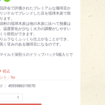
品評会で評価されたプレミアムな珈琲豆か
リジナルでブレンドした豆を琉球木炭で焙
ります。
頭村の琉球木炭は他の木炭に比べて熱量は
、温度変化が少なく火力の調整がしやすい
くり焙煎ができます。
りムラなくふっくら仕上がることができ、
高く甘みのある珈琲豆になるのです。
マイルド深煎りのドリップパック5個入りで
6
税込
ント：
9
pt
ード：
4595986319070