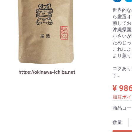
世界的な
ら厳選オ
煎してお
沖縄県国
小さいが
ためじっ
これによ
より薫り
コクあり
す。
¥ 98
加算ポイ
商品コ
数量