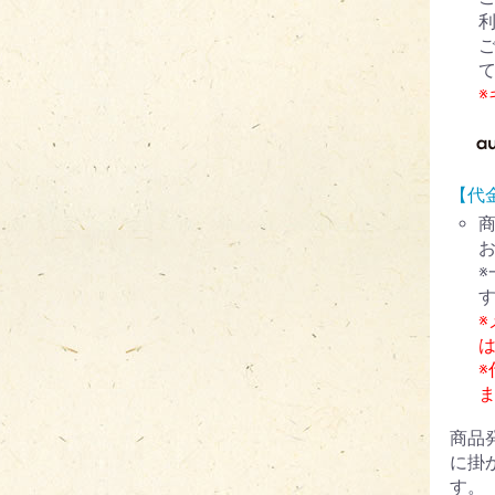
【代
※
商品
に掛
す。