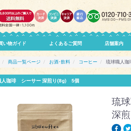
買い物ガイド
よくあるご質問
店舗案内
商品一覧ページ
お酒･飲料
コーヒー
琉球職人珈琲
人珈琲 シーサー 深煎り(8g) 5個
琉球
深煎