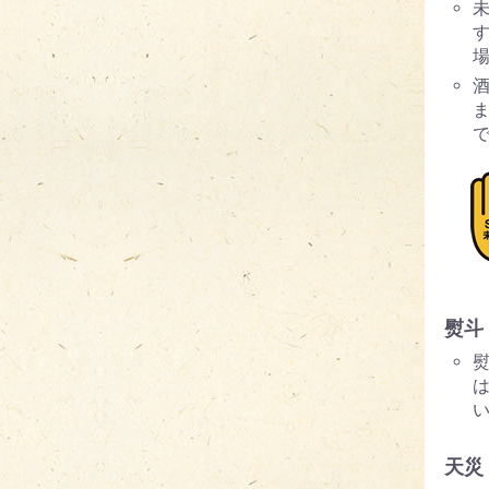
す
熨斗
天災