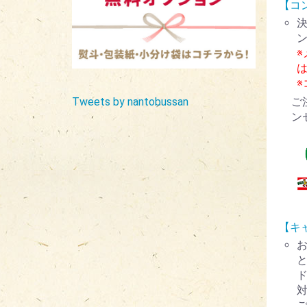
【コ
ご
Tweets by nantobussan
ン
【キ
ド