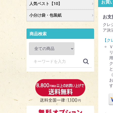
お買
人気ベスト【10】
小分け袋・包装紙
お支
クレ
ア決
商品検索
【ク