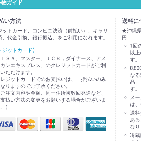
い物ガイド
払い方法
送料に
ジットカード、コンビニ決済（前払い）、キャリ
★沖縄県
済、代金引換、銀行振込、をご利用になれます。
円
1回
レジットカード】
以上
ＶＩＳＡ、マスター、ＪＣＢ，ダイナース、アメ
す。
リカンエキスプレス、のクレジットカードがご利
8,
用いただけます。
なる
クレジットカードでのお支払いは、一括払いのみ
品」
となりますのでご了承ください。
す。
（ご注文内容や金額、同一住所複数回発送など、
メー
お支払い方法の変更をお願いする場合がございま
は、
す。）
送料
ある
なり
冷蔵