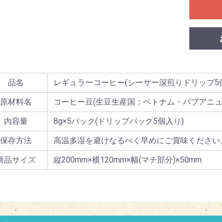
品名
レギュラーコーヒー(シーサー深煎りドリップ5
原材料名
コーヒー豆(生豆生産国：ベトナム・パプアニュ
内容量
8g×5パック(ドリップパック5個入り)
保存方法
高温多湿を避けなるべく早めにご賞味ください
商品サイズ
縦200mm×横120mm×幅(マチ部分)×50mm