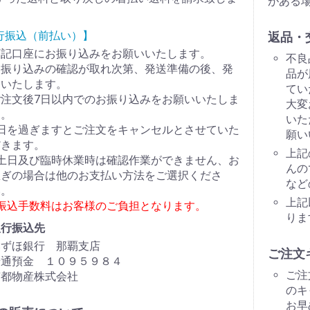
がある
行振込（前払い）】
返品・
下記口座にお振り込みをお願いいたします。
不良
お振り込みの確認が取れ次第、発送準備の後、発
品が
送いたします。
てい
ご注文後7日以内でのお振り込みをお願いいたしま
大変
す。
いた
7日を過ぎますとご注文をキャンセルとさせていた
願い
だきます。
上記
※土日及び臨時休業時は確認作業ができません、お
んの
急ぎの場合は他のお支払い方法をご選択くださ
など
い。
上記
※振込手数料はお客様のご負担となります。
りま
銀行振込先
みずほ銀行 那覇支店
ご注文
普通預金 １０９５９８４
ご注
南都物産株式会社
のキ
お早