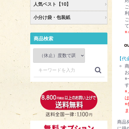
人気ベスト【10】
小分け袋・包装紙
商品検索
【代
※
商品
に掛