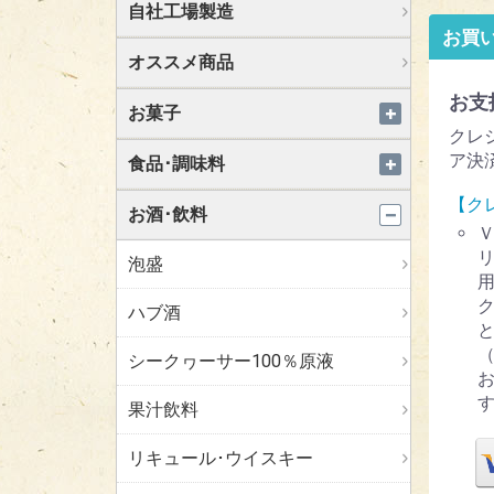
自社工場製造
お買
オススメ商品
お支
お菓子
クレ
ア決
食品･調味料
【ク
お酒･飲料
泡盛
ハブ酒
シークヮーサー100％原液
果汁飲料
リキュール･ウイスキー