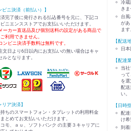
冷蔵
きま
ンビニ決済（前払い）】
台風
決済完了後に発行される払込番号を元に、下記コ
があ
ンビニエンスストアでお支払いいただけます。
ます
※メーカー直送品及び個別送料の設定がある商品で
はご利用できません。
【配送
※コンビニ決済手数料は無料です。
日本
注文日より6日以内にお支払いの無い場合はキャ
セルとなります。
【配達
当社
って
を選
配送
い。
ャリア決済】
【日時
お持ちのスマートフォン・タブレットの利用料金
配達
とまとめてお支払いいただけます。
け希
コモ、ａｕ、ソフトバンク の主要３キャリアに
到着