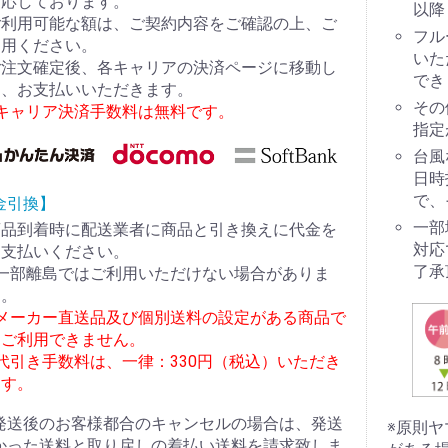
対応しております。
以降
ご利用可能な額は、ご契約内容をご確認の上、ご
フル
利用ください。
いた
ご注文確定後、各キャリアの決済ページに移動し
でき
て、お支払いいただきます。
その
※キャリア決済手数料は無料です。
指定
台風
日時
で、
金引換】
一部
商品到着時に配送業者に商品と引き換えに代金を
対応
お支払いください。
了承
※一部離島ではご利用いただけない場合がありま
す。
※メーカー直送品及び個別送料の設定がある商品で
はご利用できません。
代引き手数料は、一律：330円（税込）いただき
ます。
発送後のお客様都合のキャンセルの場合は、発送
※原則
かった送料と取り戻しの着払い送料を請求致しま