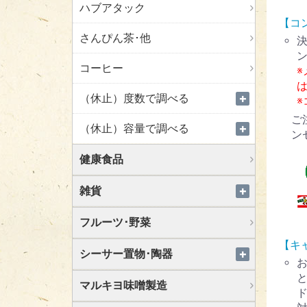
ハブアタック
【コ
さんぴん茶･他
コーヒー
（休止）度数で調べる
ご
（休止）容量で調べる
ン
健康食品
雑貨
フルーツ･野菜
【キ
シーサー置物･陶器
マルキヨ味噌製造
ド