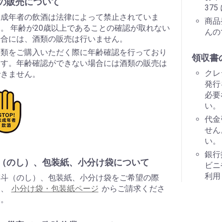
の販売について
37
未成年者の飲酒は法律によって禁止されていま
商品
。 年齢が20歳以上であることの確認が取れない
んの
場合には、酒類の販売は行いません。
酒類をご購入いただく際に年齢確認を行っており
領収書
ます。年齢確認ができない場合には酒類の販売は
クレ
できません。
発行
必要
い。
代金
せん
い。
銀行
（のし）、包装紙、小分け袋について
ビニ
利用
熨斗（のし）、包装紙、小分け袋をご希望の際
は、
小分け袋・包装紙ページ
からご請求くださ
い。