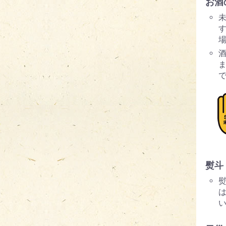
お酒
す
熨斗