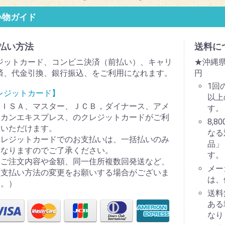
い物ガイド
払い方法
送料に
ジットカード、コンビニ決済（前払い）、キャリ
★沖縄県
済、代金引換、銀行振込、をご利用になれます。
円
1回
レジットカード】
以上
ＶＩＳＡ、マスター、ＪＣＢ，ダイナース、アメ
す。
リカンエキスプレス、のクレジットカードがご利
8,
用いただけます。
なる
クレジットカードでのお支払いは、一括払いのみ
品」
となりますのでご了承ください。
す。
（ご注文内容や金額、同一住所複数回発送など、
メー
お支払い方法の変更をお願いする場合がございま
は、
す。）
送料
ある
なり