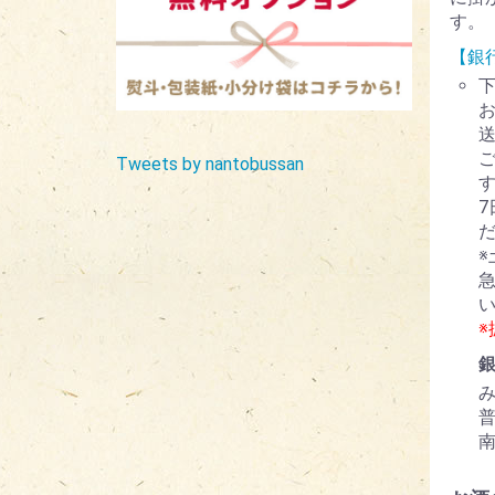
す。
【銀
Tweets by nantobussan