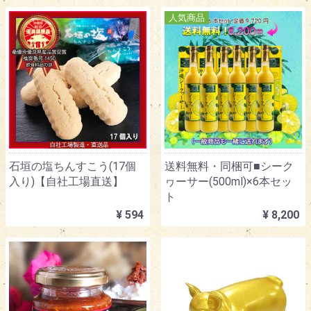
人気商品
石垣の塩ちんすこう(17個
送料無料・同梱可■シーク
入り)【自社工場直送】
ヮーサー(500ml)×6本セッ
ト
¥ 594
¥ 8,200