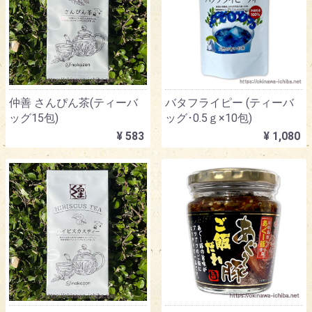
仲善 さんぴん茶(ティーバ
バタフライピー (ティーバ
ッグ15包)
ッグ･0.5ｇ×10包)
¥ 583
¥ 1,080