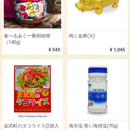
食べるあぐー豚肉味噌
鳴く金豚(大)
（140g)
¥ 540
¥ 1,045
金武町のタコライス(2袋入
海水塩 青い海焼塩(70g)