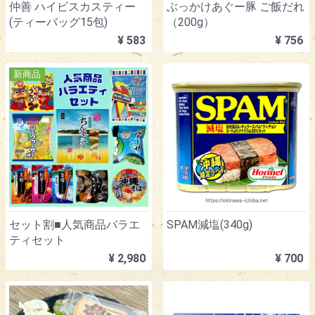
仲善 ハイビスカスティー
ぶっかけあぐー豚 ご飯だれ
(ティーバッグ15包)
（200g）
¥ 583
¥ 756
新商品
セット割■人気商品バラエ
SPAM減塩(340g)
ティセット
¥ 2,980
¥ 700