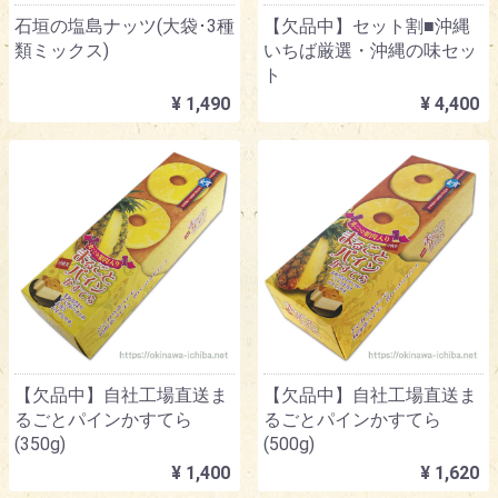
石垣の塩島ナッツ(大袋･3種
【欠品中】セット割■沖縄
類ミックス)
いちば厳選・沖縄の味セッ
ト
¥ 1,490
¥ 4,400
【欠品中】自社工場直送ま
【欠品中】自社工場直送ま
るごとパインかすてら
るごとパインかすてら
(350g)
(500g)
¥ 1,400
¥ 1,620