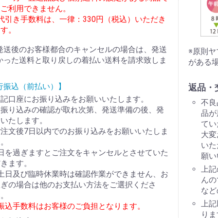
はご利用できません。
代引き手数料は、一律：330円（税込）いただき
ます。
発送後のお客様都合のキャンセルの場合は、発送
※原則
かった送料と取り戻しの着払い送料を請求致しま
がある
行振込（前払い）】
返品・
下記口座にお振り込みをお願いいたします。
不良
お振り込みの確認が取れ次第、発送準備の後、発
品が
送いたします。
てい
ご注文後7日以内でのお振り込みをお願いいたしま
大変
す。
いた
7日を過ぎますとご注文をキャンセルとさせていた
願い
だきます。
上記
※土日及び臨時休業時は確認作業ができません、お
んの
急ぎの場合は他のお支払い方法をご選択くださ
など
い。
上記
※振込手数料はお客様のご負担となります。
りま