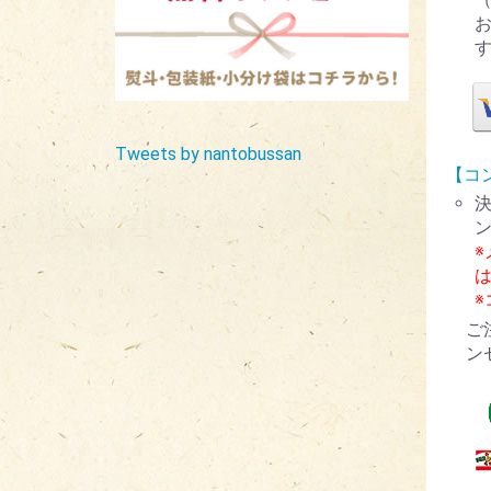
Tweets by nantobussan
【コ
ご
ン