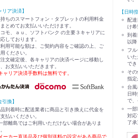
ャリア決済】
【日時
お持ちのスマートフォン・タブレットの利用料金
配達
とまとめてお支払いいただけます。
け希
コモ、ａｕ、ソフトバンク の主要３キャリアに
到着
対応しております。
以降
ご利用可能な額は、ご契約内容をご確認の上、ご
フル
利用ください。
いた
ご注文確定後、各キャリアの決済ページに移動し
でき
て、お支払いいただきます。
その
※キャリア決済手数料は無料です。
指定
台風
日時
で、
金引換】
一部
商品到着時に配送業者に商品と引き換えに代金を
対応
お支払いください。
了承
※一部離島ではご利用いただけない場合がありま
す。
※メーカー直送品及び個別送料の設定がある商品で