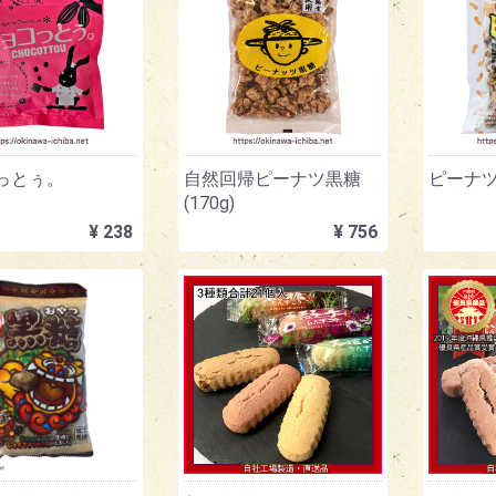
っとぅ。
自然回帰ピーナツ黒糖
ピーナツ黒
(170g)
¥ 238
¥ 756