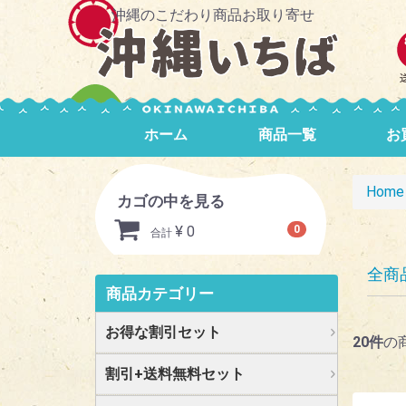
沖縄のこだわり商品お取り寄せ
ホーム
商品一覧
お
Home
カゴの中を見る
¥ 0
0
合計
全商
商品カテゴリー
お得な割引セット
20
件
の
割引+送料無料セット