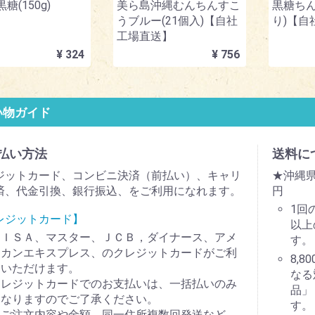
糖(150g)
美ら島沖縄むんちんすこ
黒糖ちん
うブルー(21個入)【自社
り)【自
工場直送】
¥ 324
¥ 756
い物ガイド
払い方法
送料に
ジットカード、コンビニ決済（前払い）、キャリ
★沖縄県
済、代金引換、銀行振込、をご利用になれます。
円
1回
レジットカード】
以上
ＶＩＳＡ、マスター、ＪＣＢ，ダイナース、アメ
す。
リカンエキスプレス、のクレジットカードがご利
8,
用いただけます。
なる
クレジットカードでのお支払いは、一括払いのみ
品」
となりますのでご了承ください。
す。
（ご注文内容や金額、同一住所複数回発送など、