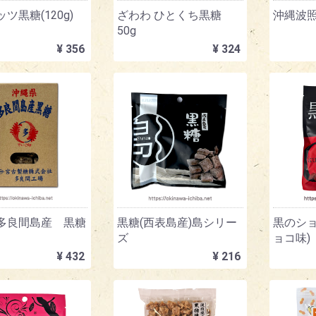
ツ黒糖(120g)
ざわわ ひとくち黒糖
沖縄波照
50g
¥ 356
¥ 324
多良間島産 黒糖
黒糖(西表島産)島シリー
黒のショ
ズ
ョコ味)
¥ 432
¥ 216