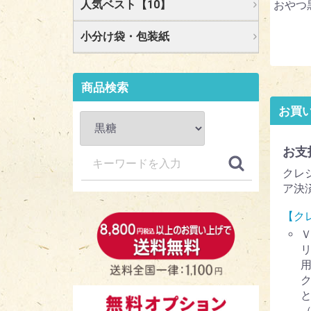
人気ベスト【10】
おやつ黒
小分け袋・包装紙
商品検索
お買
お支
クレ
ア決
【ク