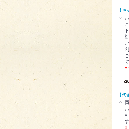
【キ
ド
【代