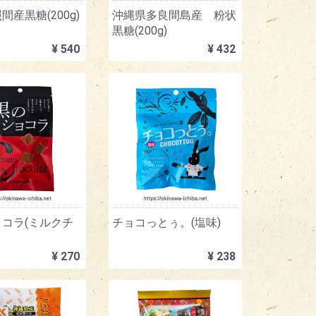
間産黒糖(200g)
沖縄県多良間島産 粉状
黒糖(200g)
¥ 540
¥ 432
コラ(ミルクチ
チョコっとぅ。(塩味)
¥ 270
¥ 238