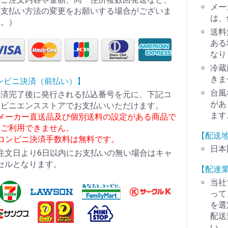
メー
お支払い方法の変更をお願いする場合がございま
は、
す。）
送料
ある
なり
冷蔵
きま
ンビニ決済（前払い）】
台風
決済完了後に発行される払込番号を元に、下記コ
があ
ンビニエンスストアでお支払いいただけます。
ます
※メーカー直送品及び個別送料の設定がある商品で
はご利用できません。
【配送
※コンビニ決済手数料は無料です。
日本
注文日より6日以内にお支払いの無い場合はキャ
セルとなります。
【配達
当社
って
を選
配送
い。