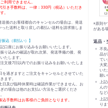
はご利用できません。
代引き手数料は、一律：330円（税込）いただき
ます。
発送後のお客様都合のキャンセルの場合は、発送
※原則
かった送料と取り戻しの着払い送料を請求致しま
がある
行振込（前払い）】
返品・
下記口座にお振り込みをお願いいたします。
不良
お振り込みの確認が取れ次第、発送準備の後、発
品が
送いたします。
てい
ご注文後7日以内でのお振り込みをお願いいたしま
大変
す。
いた
7日を過ぎますとご注文をキャンセルとさせていた
願い
だきます。
上記
※土日及び臨時休業時は確認作業ができません、お
んの
急ぎの場合は他のお支払い方法をご選択くださ
など
い。
上記
※振込手数料はお客様のご負担となります。
りま
銀行振込先