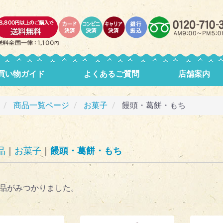
買い物ガイド
よくあるご質問
店舗案内
商品一覧ページ
お菓子
饅頭・葛餅・もち
品
お菓子
饅頭・葛餅・もち
品がみつかりました。