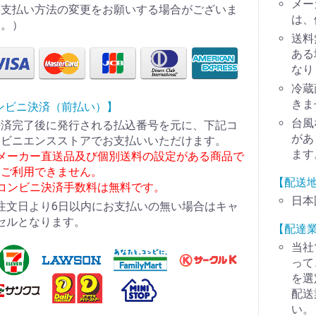
メー
お支払い方法の変更をお願いする場合がございま
は、
す。）
送料
ある
なり
冷蔵
きま
ンビニ決済（前払い）】
台風
決済完了後に発行される払込番号を元に、下記コ
があ
ンビニエンスストアでお支払いいただけます。
ます
※メーカー直送品及び個別送料の設定がある商品で
はご利用できません。
【配送
※コンビニ決済手数料は無料です。
日本
注文日より6日以内にお支払いの無い場合はキャ
セルとなります。
【配達
当社
って
を選
配送
い。