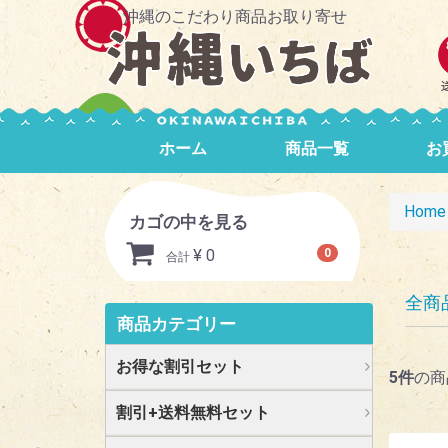
沖縄のこだわり商品お取り寄せ
ホーム
商品一覧
お
Home
カゴの中を見る
¥ 0
0
合計
全商
商品カテゴリー
お得な割引セット
5
件
の商
割引+送料無料セット