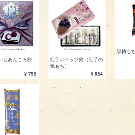
黒糖も
いもあんころ餅
紅芋ホイップ餅（紅芋の
気もち）
¥ 756
¥ 864