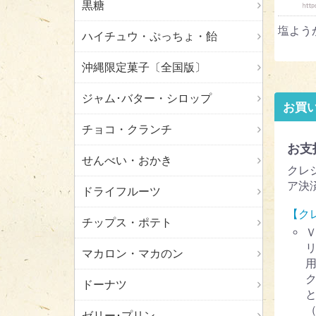
黒糖
塩よう
ハイチュウ・ぷっちょ・飴
沖縄限定菓子〔全国版〕
ジャム･バター・シロップ
お買
チョコ・クランチ
お支
せんべい・おかき
クレ
ア決
ドライフルーツ
【ク
チップス・ポテト
マカロン・マカのン
ドーナツ
ゼリー･プリン