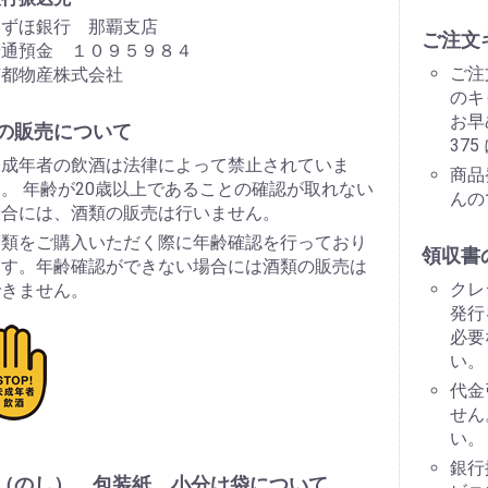
みずほ銀行 那覇支店
ご注文
普通預金 １０９５９８４
ご注
南都物産株式会社
のキ
お早
の販売について
37
未成年者の飲酒は法律によって禁止されていま
商品
。 年齢が20歳以上であることの確認が取れない
んの
場合には、酒類の販売は行いません。
酒類をご購入いただく際に年齢確認を行っており
領収書
ます。年齢確認ができない場合には酒類の販売は
クレ
できません。
発行
必要
い。
代金
せん
い。
銀行
（のし）、包装紙、小分け袋について