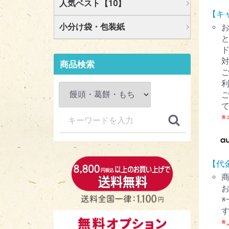
人気ベスト【10】
【キ
小分け袋・包装紙
ド
商品検索
【代