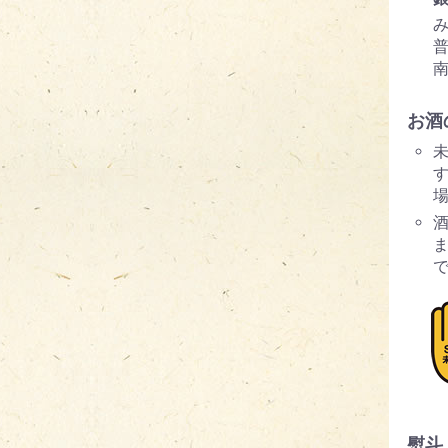
お酒
す
熨斗