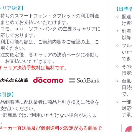
ャリア決済】
【日時
お持ちのスマートフォン・タブレットの利用料金
配達
とまとめてお支払いいただけます。
け希
コモ、ａｕ、ソフトバンク の主要３キャリアに
到着
対応しております。
以降
ご利用可能な額は、ご契約内容をご確認の上、ご
フル
利用ください。
いた
ご注文確定後、各キャリアの決済ページに移動し
でき
て、お支払いいただきます。
その
※キャリア決済手数料は無料です。
指定
台風
日時
で、
金引換】
一部
商品到着時に配送業者に商品と引き換えに代金を
対応
お支払いください。
了承
※一部離島ではご利用いただけない場合がありま
す。
※メーカー直送品及び個別送料の設定がある商品で