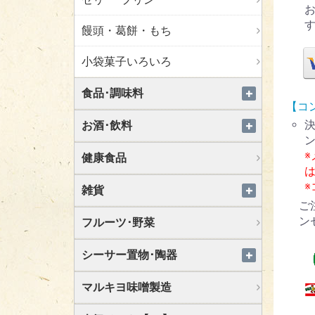
饅頭・葛餅・もち
小袋菓子いろいろ
食品･調味料
【コ
お酒･飲料
健康食品
雑貨
ご
ン
フルーツ･野菜
シーサー置物･陶器
マルキヨ味噌製造