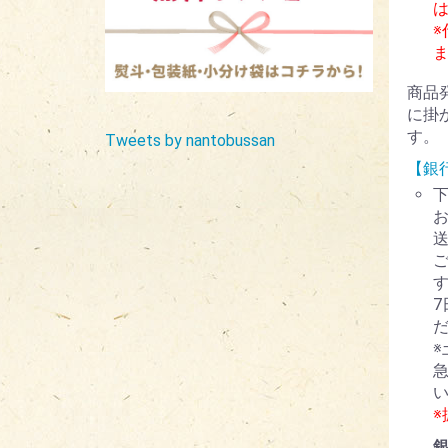
※
商品
に掛
す。
Tweets by nantobussan
【銀