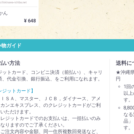
かん
¥ 648
い物ガイド
払い方法
送料に
ジットカード、コンビニ決済（前払い）、キャリ
★沖縄県
済、代金引換、銀行振込、をご利用になれます。
円
1回
レジットカード】
以上
ＶＩＳＡ、マスター、ＪＣＢ，ダイナース、アメ
す。
リカンエキスプレス、のクレジットカードがご利
8,
用いただけます。
なる
クレジットカードでのお支払いは、一括払いのみ
品」
となりますのでご了承ください。
す。
（ご注文内容や金額、同一住所複数回発送など、