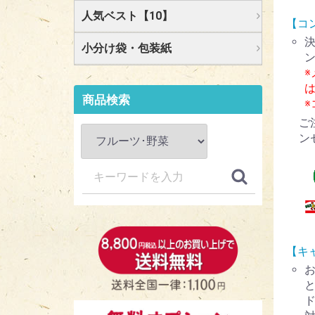
人気ベスト【10】
【コ
小分け袋・包装紙
商品検索
ご
ン
【キ
ド