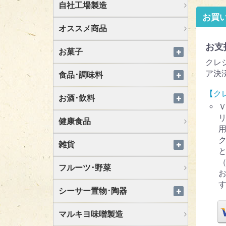
自社工場製造
お買
オススメ商品
お支
お菓子
クレ
ア決
食品･調味料
【ク
お酒･飲料
健康食品
雑貨
フルーツ･野菜
シーサー置物･陶器
マルキヨ味噌製造