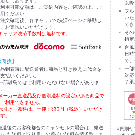
対応しております。
以降
ご利用可能な額は、ご契約内容をご確認の上、ご
フル
利用ください。
いた
ご注文確定後、各キャリアの決済ページに移動し
でき
て、お支払いいただきます。
その
※キャリア決済手数料は無料です。
指定
台風
日時
で、
金引換】
一部
商品到着時に配送業者に商品と引き換えに代金を
対応
お支払いください。
了承
※一部離島ではご利用いただけない場合がありま
す。
※メーカー直送品及び個別送料の設定がある商品で
はご利用できません。
代引き手数料は、一律：330円（税込）いただき
ます。
発送後のお客様都合のキャンセルの場合は、発送
※原則
かった送料と取り戻しの着払い送料を請求致しま