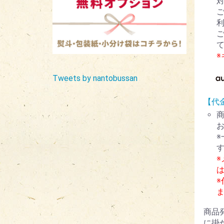
Tweets by nantobussan
【代
※
商品
に掛