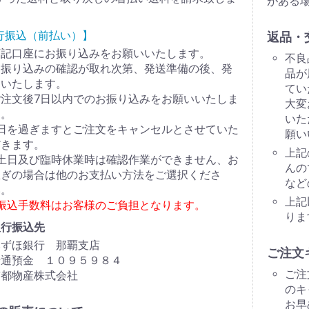
がある
行振込（前払い）】
返品・
下記口座にお振り込みをお願いいたします。
不良
お振り込みの確認が取れ次第、発送準備の後、発
品が
送いたします。
てい
ご注文後7日以内でのお振り込みをお願いいたしま
大変
す。
いた
7日を過ぎますとご注文をキャンセルとさせていた
願い
だきます。
上記
※土日及び臨時休業時は確認作業ができません、お
んの
急ぎの場合は他のお支払い方法をご選択くださ
など
い。
上記
※振込手数料はお客様のご負担となります。
りま
銀行振込先
みずほ銀行 那覇支店
ご注文
普通預金 １０９５９８４
ご注
南都物産株式会社
のキ
お早