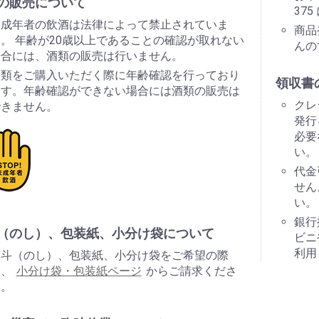
の販売について
37
未成年者の飲酒は法律によって禁止されていま
商品
。 年齢が20歳以上であることの確認が取れない
んの
場合には、酒類の販売は行いません。
酒類をご購入いただく際に年齢確認を行っており
領収書
ます。年齢確認ができない場合には酒類の販売は
クレ
できません。
発行
必要
い。
代金
せん
い。
銀行
（のし）、包装紙、小分け袋について
ビニ
利用
熨斗（のし）、包装紙、小分け袋をご希望の際
は、
小分け袋・包装紙ページ
からご請求くださ
い。