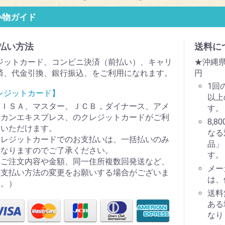
い物ガイド
払い方法
送料に
ジットカード、コンビニ決済（前払い）、キャリ
★沖縄県
済、代金引換、銀行振込、をご利用になれます。
円
1回
レジットカード】
以上
ＶＩＳＡ、マスター、ＪＣＢ，ダイナース、アメ
す。
リカンエキスプレス、のクレジットカードがご利
8,
用いただけます。
なる
クレジットカードでのお支払いは、一括払いのみ
品」
となりますのでご了承ください。
す。
（ご注文内容や金額、同一住所複数回発送など、
メー
お支払い方法の変更をお願いする場合がございま
は、
す。）
送料
ある
なり