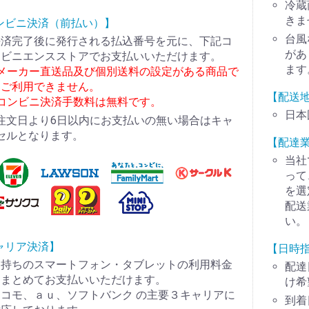
冷蔵
きま
ンビニ決済（前払い）】
台風
決済完了後に発行される払込番号を元に、下記コ
があ
ンビニエンスストアでお支払いいただけます。
ます
※メーカー直送品及び個別送料の設定がある商品で
はご利用できません。
【配送
※コンビニ決済手数料は無料です。
日本
注文日より6日以内にお支払いの無い場合はキャ
セルとなります。
【配達
当社
って
を選
配送
い。
ャリア決済】
【日時
お持ちのスマートフォン・タブレットの利用料金
配達
とまとめてお支払いいただけます。
け希
コモ、ａｕ、ソフトバンク の主要３キャリアに
到着