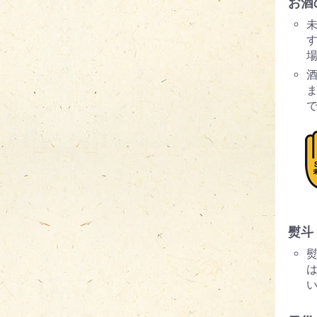
お酒
す
熨斗