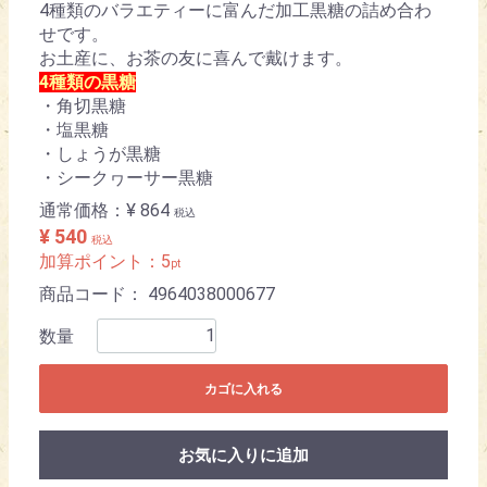
4種類のバラエティーに富んだ加工黒糖の詰め合わ
せです。
お土産に、お茶の友に喜んで戴けます。
4種類の黒糖
・角切黒糖
・塩黒糖
・しょうが黒糖
・シークヮーサー黒糖
通常価格：
¥ 864
税込
¥ 540
税込
加算ポイント：
5
pt
商品コード：
4964038000677
数量
カゴに入れる
お気に入りに追加