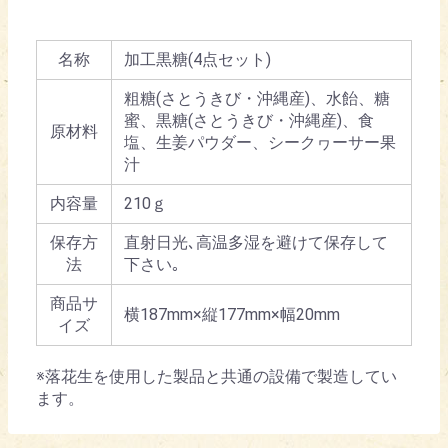
名称
加工黒糖(4点セット)
粗糖(さとうきび・沖縄産)、水飴、糖
蜜、黒糖(さとうきび・沖縄産)、食
原材料
塩、生姜パウダー、シークヮーサー果
汁
内容量
210ｇ
保存方
直射日光､高温多湿を避けて保存して
法
下さい｡
商品サ
横187mm×縦177mm×幅20mm
イズ
※落花生を使用した製品と共通の設備で製造してい
ます。