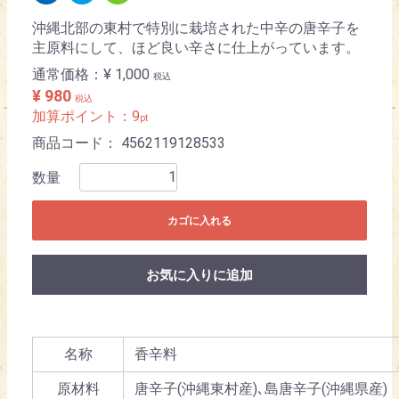
沖縄北部の東村で特別に栽培された中辛の唐辛子を
主原料にして、ほど良い辛さに仕上がっています。
通常価格：
¥ 1,000
税込
¥ 980
税込
加算ポイント：
9
pt
商品コード：
4562119128533
数量
カゴに入れる
お気に入りに追加
名称
香辛料
原材料
唐辛子(沖縄東村産)､島唐辛子(沖縄県産)