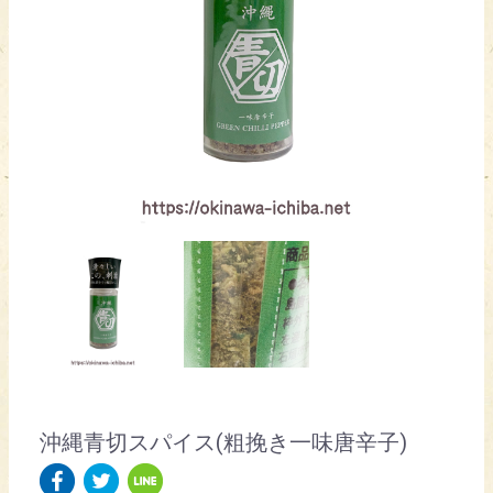
沖縄青切スパイス(粗挽き一味唐辛子)