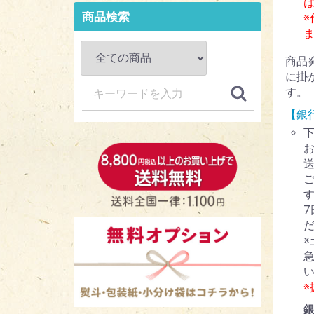
商品検索
※
商品
に掛
す。
【銀