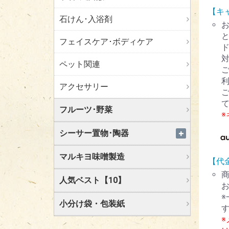
【キ
石けん･入浴剤
フェイスケア･ボディケア
ド
ペット関連
アクセサリー
フルーツ･野菜
シーサー置物･陶器
マルキヨ味噌製造
【代
人気ベスト【10】
小分け袋・包装紙