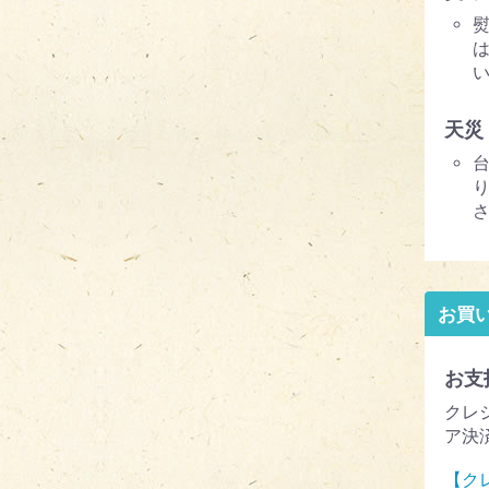
天災
お買
お支
クレ
ア決
【ク