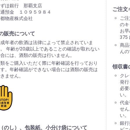
みずほ銀行 那覇支店
ご注文
普通預金 １０９５９８４
ご注
南都物産株式会社
のキ
お早
の販売について
37
未成年者の飲酒は法律によって禁止されていま
商品
。 年齢が20歳以上であることの確認が取れない
んの
場合には、酒類の販売は行いません。
酒類をご購入いただく際に年齢確認を行っており
領収書
ます。年齢確認ができない場合には酒類の販売は
クレ
できません。
発行
必要
い。
代金
せん
い。
銀行
（のし）、包装紙、小分け袋について
ビニ