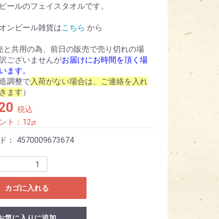
ビールのフェイスタオルです。
オンビール雑貨は
こちら
から
売と共用の為、前日の販売で売り切れの場
訳ございませんが
お届けにお時間を頂く場
います。
造調整で
入荷がない場合は、ご連絡を入れ
きます
）
320
税込
ント：
12
pt
ード：
4570009673674
カゴに入れる
お気に入りに追加