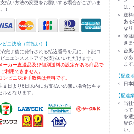
メー
お支払い方法の変更をお願いする場合がございま
は、
す。）
送料
ある
なり
冷蔵
きま
ンビニ決済（前払い）】
台風
決済完了後に発行される払込番号を元に、下記コ
があ
ンビニエンスストアでお支払いいただけます。
ます
※メーカー直送品及び個別送料の設定がある商品で
はご利用できません。
【配送
※コンビニ決済手数料は無料です。
日本
注文日より6日以内にお支払いの無い場合はキャ
セルとなります。
【配達
当社
って
を選
配送
い。