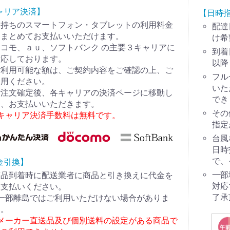
ャリア決済】
【日時
お持ちのスマートフォン・タブレットの利用料金
配達
とまとめてお支払いいただけます。
け希
コモ、ａｕ、ソフトバンク の主要３キャリアに
到着
対応しております。
以降
ご利用可能な額は、ご契約内容をご確認の上、ご
フル
利用ください。
いた
ご注文確定後、各キャリアの決済ページに移動し
でき
て、お支払いいただきます。
その
※キャリア決済手数料は無料です。
指定
台風
日時
で、
金引換】
一部
商品到着時に配送業者に商品と引き換えに代金を
対応
お支払いください。
了承
※一部離島ではご利用いただけない場合がありま
す。
※メーカー直送品及び個別送料の設定がある商品で