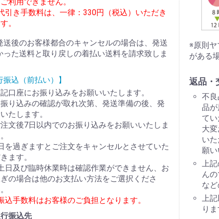
はご利用できません。
代引き手数料は、一律：330円（税込）いただき
ます。
発送後のお客様都合のキャンセルの場合は、発送
※原則
かった送料と取り戻しの着払い送料を請求致しま
がある
行振込（前払い）】
返品・
下記口座にお振り込みをお願いいたします。
不良
お振り込みの確認が取れ次第、発送準備の後、発
品が
送いたします。
てい
ご注文後7日以内でのお振り込みをお願いいたしま
大変
す。
いた
7日を過ぎますとご注文をキャンセルとさせていた
願い
だきます。
上記
※土日及び臨時休業時は確認作業ができません、お
んの
急ぎの場合は他のお支払い方法をご選択くださ
など
い。
上記
※振込手数料はお客様のご負担となります。
りま
銀行振込先