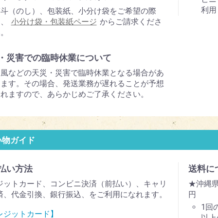
利用
熨斗（のし）、包装紙、小分け袋をご希望の際
は、
小分け袋・包装紙ページ
からご請求くださ
い。
・災害での臨時休業について
台風などの天災・災害で臨時休業となる場合があ
ります。その場合、発送業務が遅れることが予想
されますので、あらかじめご了承ください。
い物ガイド
払い方法
送料に
ジットカード、コンビニ決済（前払い）、キャリ
★沖縄県
済、代金引換、銀行振込、をご利用になれます。
円
1回
レジットカード】
以上