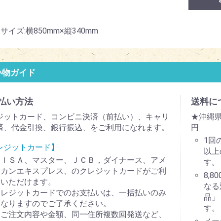
サイズ:横850mm×縦340mm
い物ガイド
払い方法
送料に
ジットカード、コンビニ決済（前払い）、キャリ
★沖縄県
済、代金引換、銀行振込、をご利用になれます。
円
1回
レジットカード】
以上
ＶＩＳＡ、マスター、ＪＣＢ，ダイナース、アメ
す。
リカンエキスプレス、のクレジットカードがご利
8,
用いただけます。
なる
クレジットカードでのお支払いは、一括払いのみ
品」
となりますのでご了承ください。
す。
（ご注文内容や金額、同一住所複数回発送など、