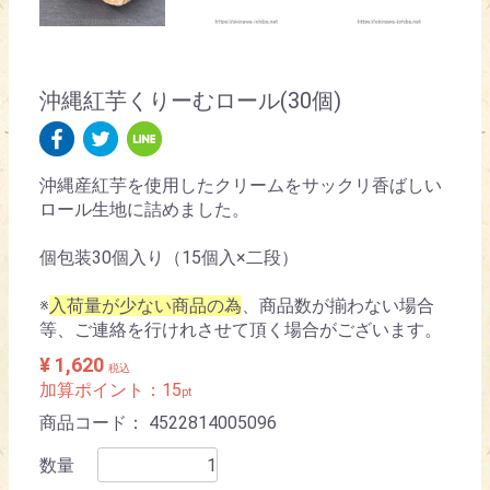
沖縄紅芋くりーむロール(30個)
沖縄産紅芋を使用したクリームをサックリ香ばしい
ロール生地に詰めました。
個包装30個入り（15個入×二段）
※
入荷量が少ない商品の為
、商品数が揃わない場合
等、ご連絡を行けれさせて頂く場合がございます。
¥ 1,620
税込
加算ポイント：
15
pt
商品コード：
4522814005096
数量