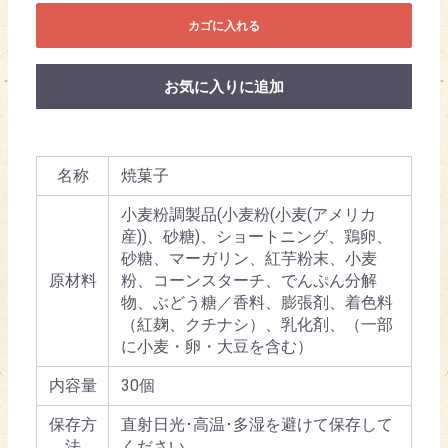
カゴに入れる
お気に入りに追加
名称
焼菓子
小麦粉調製品(小麦粉(小麦(アメリカ
産))、砂糖)、ショートニング、鶏卵、
砂糖、マーガリン、紅芋粉末、小麦
原材料
粉、コーンスターチ、でんぷん分解
物、ぶどう糖／香料、膨張剤、着色料
（紅麹、クチナシ）、乳化剤、（一部
に小麦・卵・大豆を含む）
内容量
30個
保存方
直射日光･高温･多湿を避けて保存して
法
ください