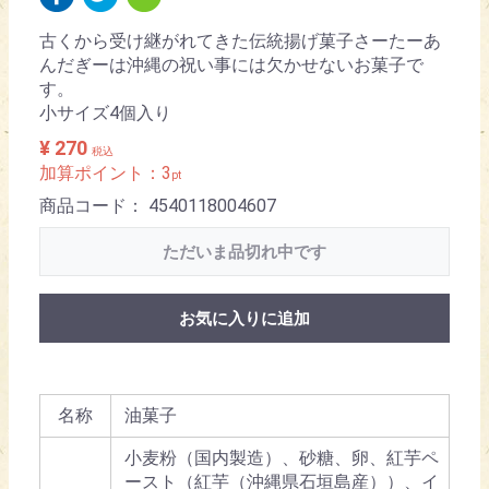
古くから受け継がれてきた伝統揚げ菓子さーたーあ
んだぎーは沖縄の祝い事には欠かせないお菓子で
す。
小サイズ4個入り
¥ 270
税込
加算ポイント：
3
pt
商品コード：
4540118004607
ただいま品切れ中です
お気に入りに追加
名称
油菓子
小麦粉（国内製造）、砂糖、卵、紅芋ペ
ースト（紅芋（沖縄県石垣島産））、イ