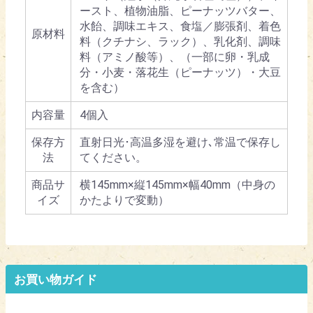
ースト、植物油脂、ピーナッツバター、
水飴、調味エキス、食塩／膨張剤、着色
原材料
料（クチナシ、ラック）、乳化剤、調味
料（アミノ酸等）、（一部に卵・乳成
分・小麦・落花生（ピーナッツ）・大豆
を含む）
内容量
4個入
保存方
直射日光･高温多湿を避け､常温で保存し
法
てください。
商品サ
横145mm×縦145mm×幅40mm（中身の
イズ
かたよりで変動）
お買い物ガイド