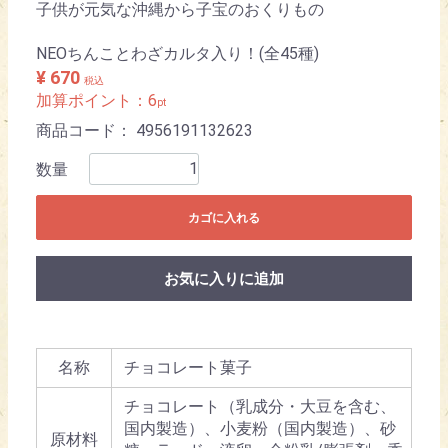
子供が元気な沖縄から子宝のおくりもの
NEOちんことわざカルタ入り！(全45種)
¥ 670
税込
加算ポイント：
6
pt
商品コード：
4956191132623
数量
カゴに入れる
お気に入りに追加
名称
チョコレート菓子
チョコレート（乳成分・大豆を含む、
国内製造）、小麦粉（国内製造）、砂
原材料