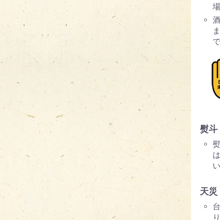
熨斗
天災