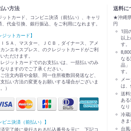
払い方法
送料に
ジットカード、コンビニ決済（前払い）、キャリ
★沖縄県
済、代金引換、銀行振込、をご利用になれます。
円
1回
レジットカード】
以上
ＶＩＳＡ、マスター、ＪＣＢ，ダイナース、アメ
す。
リカンエキスプレス、のクレジットカードがご利
8,
用いただけます。
なる
クレジットカードでのお支払いは、一括払いのみ
品」
となりますのでご了承ください。
す。
（ご注文内容や金額、同一住所複数回発送など、
メー
お支払い方法の変更をお願いする場合がございま
は、
す。）
送料
ある
なり
冷蔵
きま
ンビニ決済（前払い）】
台風
決済完了後に発行される払込番号を元に、下記コ