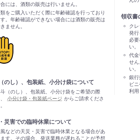
んの
場合には、酒類の販売は行いません。
酒類をご購入いただく際に年齢確認を行っており
領収書
ます。年齢確認ができない場合には酒類の販売は
クレ
できません。
発行
必要
い。
代金
せん
い。
銀行
（のし）、包装紙、小分け袋について
ビニ
利用
熨斗（のし）、包装紙、小分け袋をご希望の際
は、
小分け袋・包装紙ページ
からご請求くださ
い。
・災害での臨時休業について
台風などの天災・災害で臨時休業となる場合があ
ります。その場合、発送業務が遅れることが予想