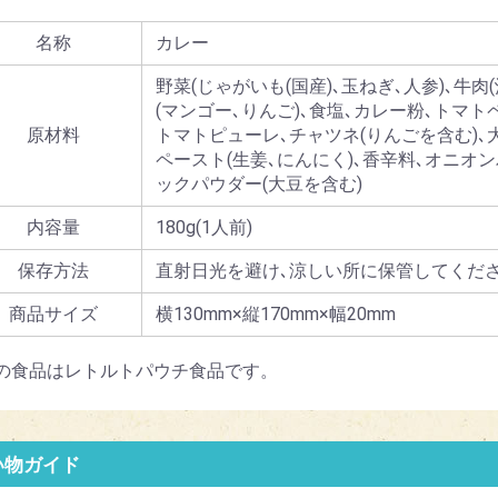
名称
カレー
野菜(じゃがいも(国産)､玉ねぎ､人参)､牛肉
(マンゴー､りんご)､食塩､カレー粉､トマト
原材料
トマトピューレ､チャツネ(りんごを含む)､
ペースト(生姜､にんにく)､香辛料､オニオ
ックパウダー(大豆を含む)
内容量
180g(1人前)
保存方法
直射日光を避け､涼しい所に保管してくだ
商品サイズ
横130mm×縦170mm×幅20mm
の食品はレトルトパウチ食品です。
い物ガイド