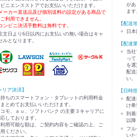
があ
ンビニエンスストアでお支払いいただけます。
ます
※メーカー直送品及び個別送料の設定がある商品で
はご利用できません。
【配送
※コンビニ決済手数料は無料です。
日本
注文日より6日以内にお支払いの無い場合はキャ
セルとなります。
【配達
当社
って
を選
配送
い。
ャリア決済】
【日時
お持ちのスマートフォン・タブレットの利用料金
配達
とまとめてお支払いいただけます。
け希
コモ、ａｕ、ソフトバンク の主要３キャリアに
到着
対応しております。
以降
ご利用可能な額は、ご契約内容をご確認の上、ご
フル
利用ください。
いた