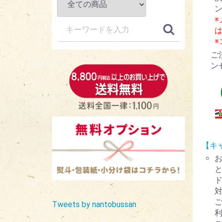
ご
ン
【キ
ド
Tweets by nantobussan