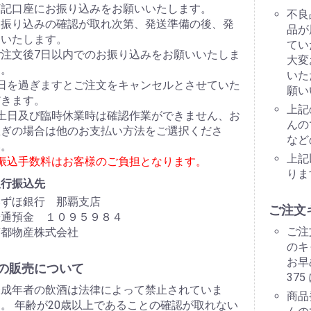
下記口座にお振り込みをお願いいたします。
不良
お振り込みの確認が取れ次第、発送準備の後、発
品が
送いたします。
てい
ご注文後7日以内でのお振り込みをお願いいたしま
大変
す。
いた
7日を過ぎますとご注文をキャンセルとさせていた
願い
だきます。
上記
※土日及び臨時休業時は確認作業ができません、お
んの
急ぎの場合は他のお支払い方法をご選択くださ
など
い。
上記
※振込手数料はお客様のご負担となります。
りま
銀行振込先
みずほ銀行 那覇支店
ご注文
普通預金 １０９５９８４
ご注
南都物産株式会社
のキ
お早
の販売について
37
未成年者の飲酒は法律によって禁止されていま
商品
。 年齢が20歳以上であることの確認が取れない