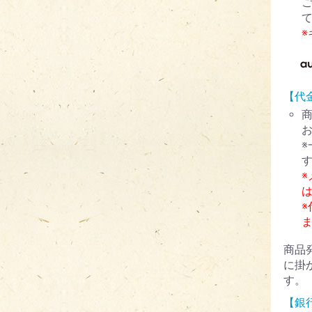
【代
※
商品
に掛
す。
【銀