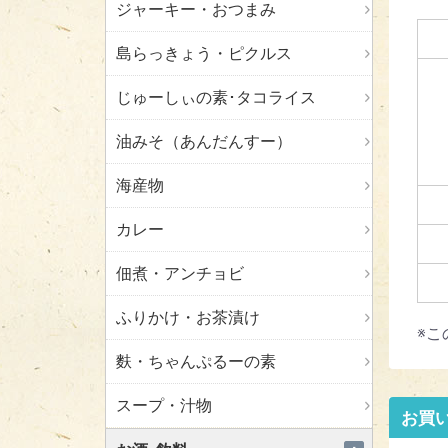
ジャーキー・おつまみ
島らっきょう・ピクルス
じゅーしぃの素･タコライス
油みそ（あんだんすー）
海産物
カレー
佃煮・アンチョビ
ふりかけ・お茶漬け
※こ
麩・ちゃんぷるーの素
スープ・汁物
お買