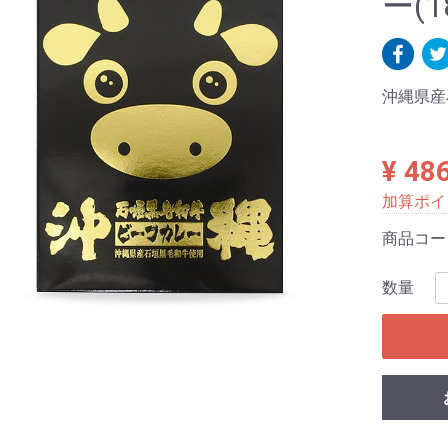
ー(1
沖縄県産
¥ 48
加算ポイ
商品コ
数量