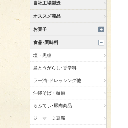
自社工場製造
オススメ商品
お菓子
食品･調味料
塩・黒糖
島とうがらし･香辛料
ラー油･ドレッシング他
沖縄そば・麺類
らふてぃ･豚肉商品
ジーマーミ豆腐