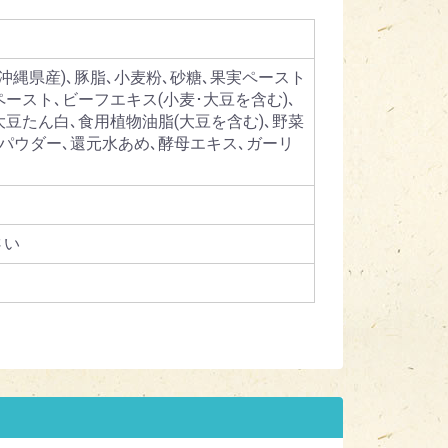
(沖縄県産)､豚脂､小麦粉､砂糖､果実ペースト
ペースト､ビーフエキス(小麦･大豆を含む)､
大豆たん白､食用植物油脂(大豆を含む)､野菜
ンパウダー､還元水あめ､酵母エキス､ガーリ
さい