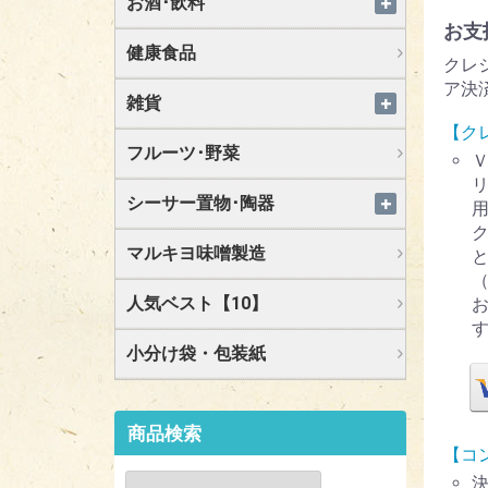
お酒･飲料
お支
健康食品
クレ
ア決
雑貨
【ク
フルーツ･野菜
シーサー置物･陶器
マルキヨ味噌製造
人気ベスト【10】
小分け袋・包装紙
商品検索
【コ