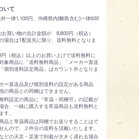
ついて
外一律1,100円、沖縄県内(離島含む)一律600
のお買い物の合計金額が 8,800円（税込）
の場合は1配送先に限り、送料無料となりま
800円（税込）以上のお買い上げで送料無料に
対象商品に「送料無料商品」「メーカー直送
「個別送料設定商品」はカウント外となりま
カー直送品及び個別送料の設定がある商品
他の商品との同梱はできません。
無料設定の商品に『常温・同梱可』の記載が
場合、一緒に購入する常温商品も送料無料と
ます。
商品と常温商品は同梱でお送りすることはで
せんので、２件分の送料を頂戴いたします。
などの天災・災害で到着が大きく遅れる場合