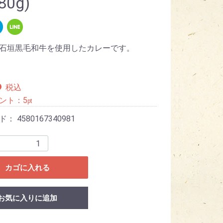
80g)
石垣黒毛和牛を使用したカレーです。
6
税込
ント：
5
pt
ード：
4580167340981
カゴに入れる
お気に入りに追加