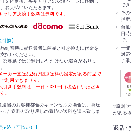
ご注文確定後、各キャリアの決済ページに移動し
でき
て、お支払いいただきます。
その
※キャリア決済手数料は無料です。
指定
台風
日時
で、
金引換】
一部
商品到着時に配送業者に商品と引き換えに代金を
対応
お支払いください。
了承
※一部離島ではご利用いただけない場合がありま
す。
※メーカー直送品及び個別送料の設定がある商品で
はご利用できません。
代引き手数料は、一律：330円（税込）いただき
ます。
発送後のお客様都合のキャンセルの場合は、発送
※原則
かった送料と取り戻しの着払い送料を請求致しま
がある
行振込（前払い）】
返品・