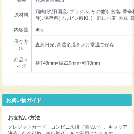
鶏肉(砂肝(国産､ブラジル､その他))､食塩､香
原材料
等)､保存料(ソルビン酸K)､(一部に小麦･大豆･
内容量
45g
保存方
直射日光､高温多湿をさけ常温で保存
法
商品サ
横148mm×縦229mm×幅10mm
イズ
お買い物ガイド
お支払い方法
クレジットカード、コンビニ決済（前払い）、キャリア
決済、代金引換、銀行振込、をご利用になれます。