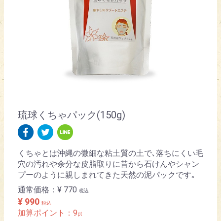
琉球くちゃパック(150g)
くちゃとは沖縄の微細な粘土質の土で､落ちにくい毛
穴の汚れや余分な皮脂取りに昔から石けんやシャン
プーのように親しまれてきた天然の泥パックです｡
通常価格：
¥ 770
税込
¥ 990
税込
加算ポイント：
9
pt