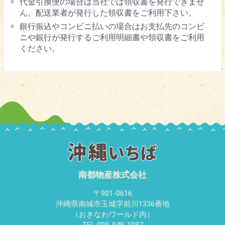
代金引換便の場合は当社では領収書を発行できませ
ん。配送業者が発行した領収書をご利用下さい。
銀行振込やコンビニ払いの場合はお支払先のコンビ
ニや銀行が発行するご利用明細書や領収書をご利用
ください。
南都物産株式会社
〒901-0616
沖縄県南城市玉城字前川1336番地
（おきなわワールド内）
TEL 098-948-1987