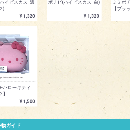
(ハイビスカス･濃
ポチビ(ハイビスカス･白)
ミミポ
ク)
【ブラ
¥ 1,320
¥ 1,320
チハローキティ
ク】
¥ 1,500
い物ガイド