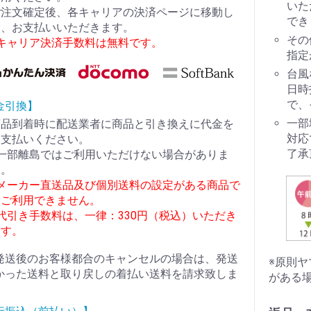
いた
ご注文確定後、各キャリアの決済ページに移動し
でき
て、お支払いいただきます。
その
※キャリア決済手数料は無料です。
指定
台風
日時
で、
金引換】
一部
商品到着時に配送業者に商品と引き換えに代金を
対応
お支払いください。
了承
※一部離島ではご利用いただけない場合がありま
す。
※メーカー直送品及び個別送料の設定がある商品で
はご利用できません。
代引き手数料は、一律：330円（税込）いただき
ます。
発送後のお客様都合のキャンセルの場合は、発送
※原則
かった送料と取り戻しの着払い送料を請求致しま
がある