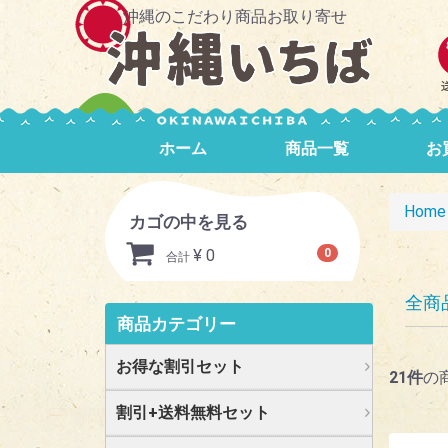
沖縄のこだわり商品お取り寄せ
ホーム
商品一覧
お
Home
カゴの中を見る
¥ 0
0
合計
全商
商品カテゴリー
お得な割引セット
21
件
の
割引+送料無料セット