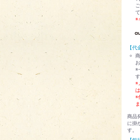
【代
※
商品
に掛
す。