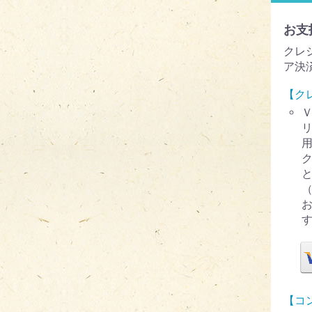
お支
クレ
ア決
【ク
【コ