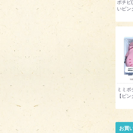
ポチビ
いピン
ミミポ
【ピン
お買