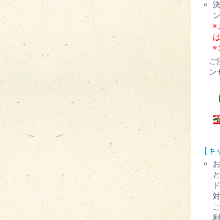
ご
ン
【キ
ド