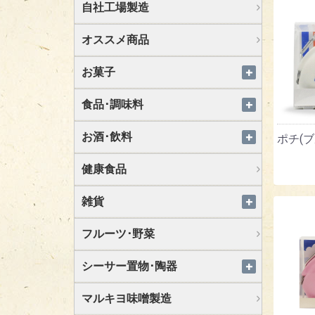
自社工場製造
オススメ商品
お菓子
食品･調味料
お酒･飲料
ポチ(ブ
健康食品
雑貨
フルーツ･野菜
シーサー置物･陶器
マルキヨ味噌製造