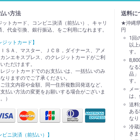
払い方法
送料に
ジットカード、コンビニ決済（前払い）、キャリ
★沖縄県
済、代金引換、銀行振込、をご利用になれます。
円
1回
レジットカード】
以上
ＶＩＳＡ、マスター、ＪＣＢ，ダイナース、アメ
す。
リカンエキスプレス、のクレジットカードがご利
8,
用いただけます。
なる
クレジットカードでのお支払いは、一括払いのみ
品」
となりますのでご了承ください。
す。
（ご注文内容や金額、同一住所複数回発送など、
メー
お支払い方法の変更をお願いする場合がございま
は、
す。）
送料
ある
なり
冷蔵
きま
ンビニ決済（前払い）】