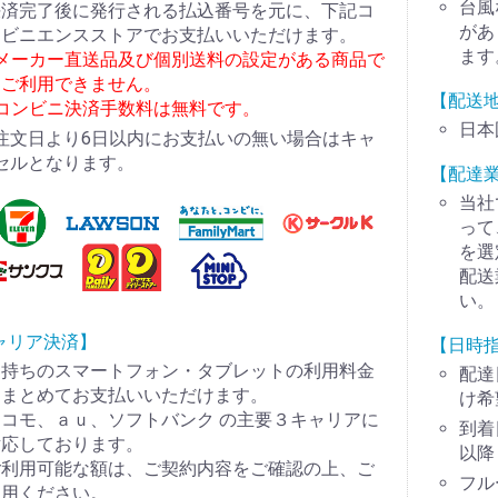
台風
決済完了後に発行される払込番号を元に、下記コ
があ
ンビニエンスストアでお支払いいただけます。
ます
※メーカー直送品及び個別送料の設定がある商品で
はご利用できません。
【配送
※コンビニ決済手数料は無料です。
日本
注文日より6日以内にお支払いの無い場合はキャ
セルとなります。
【配達
当社
って
を選
配送
い。
ャリア決済】
【日時
お持ちのスマートフォン・タブレットの利用料金
配達
とまとめてお支払いいただけます。
け希
コモ、ａｕ、ソフトバンク の主要３キャリアに
到着
対応しております。
以降
ご利用可能な額は、ご契約内容をご確認の上、ご
フル
利用ください。