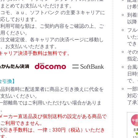
とまとめてお支払いいただけます。
け希
コモ、ａｕ、ソフトバンク の主要３キャリアに
到着
対応しております。
以降
ご利用可能な額は、ご契約内容をご確認の上、ご
フル
利用ください。
いた
ご注文確定後、各キャリアの決済ページに移動し
でき
て、お支払いいただきます。
その
※キャリア決済手数料は無料です。
指定
台風
日時
で、
金引換】
一部
商品到着時に配送業者に商品と引き換えに代金を
対応
お支払いください。
了承
※一部離島ではご利用いただけない場合がありま
す。
※メーカー直送品及び個別送料の設定がある商品で
はご利用できません。
代引き手数料は、一律：330円（税込）いただき
ます。