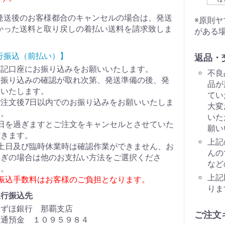
発送後のお客様都合のキャンセルの場合は、発送
※原則
かった送料と取り戻しの着払い送料を請求致しま
がある
行振込（前払い）】
返品・
下記口座にお振り込みをお願いいたします。
不良
お振り込みの確認が取れ次第、発送準備の後、発
品が
送いたします。
てい
ご注文後7日以内でのお振り込みをお願いいたしま
大変
す。
いた
7日を過ぎますとご注文をキャンセルとさせていた
願い
だきます。
上記
※土日及び臨時休業時は確認作業ができません、お
んの
急ぎの場合は他のお支払い方法をご選択くださ
など
い。
上記
※振込手数料はお客様のご負担となります。
りま
銀行振込先
みずほ銀行 那覇支店
ご注文
普通預金 １０９５９８４