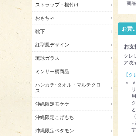
商品
ストラップ・根付け
おもちゃ
お買
靴下
紅型風デザイン
お支
クレ
琉球ガラス
ア決
ミンサー柄商品
【ク
ハンカチ･タオル・マルチクロ
ス
沖縄限定モケケ
沖縄限定こげもち
沖縄限定ペタモン