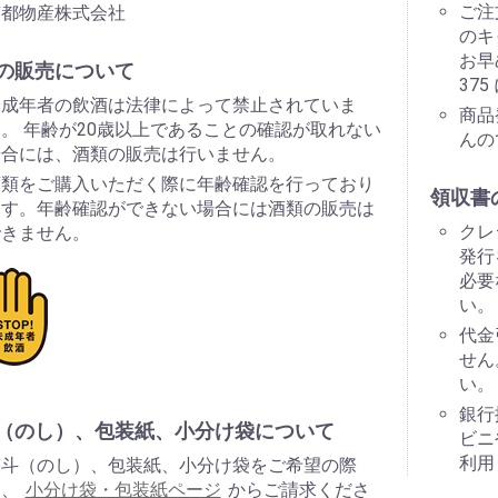
ご注
南都物産株式会社
のキ
お早
の販売について
37
未成年者の飲酒は法律によって禁止されていま
商品
。 年齢が20歳以上であることの確認が取れない
んの
場合には、酒類の販売は行いません。
酒類をご購入いただく際に年齢確認を行っており
領収書
ます。年齢確認ができない場合には酒類の販売は
クレ
できません。
発行
必要
い。
代金
せん
い。
銀行
（のし）、包装紙、小分け袋について
ビニ
利用
熨斗（のし）、包装紙、小分け袋をご希望の際
は、
小分け袋・包装紙ページ
からご請求くださ