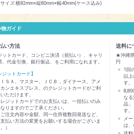
サイズ:横82mm×縦80mm×幅40mm(ケース込み)
い物ガイド
払い方法
送料に
ジットカード、コンビニ決済（前払い）、キャリ
★沖縄県
済、代金引換、銀行振込、をご利用になれます。
円
1回
レジットカード】
以上
ＶＩＳＡ、マスター、ＪＣＢ，ダイナース、アメ
す。
リカンエキスプレス、のクレジットカードがご利
8,
用いただけます。
なる
クレジットカードでのお支払いは、一括払いのみ
品」
となりますのでご了承ください。
す。
（ご注文内容や金額、同一住所複数回発送など、
メー
お支払い方法の変更をお願いする場合がございま
は、
す。）
送料