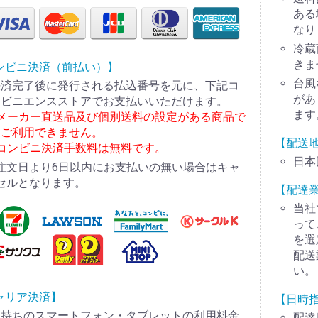
ある
なり
冷蔵
きま
ンビニ決済（前払い）】
台風
決済完了後に発行される払込番号を元に、下記コ
があ
ンビニエンスストアでお支払いいただけます。
ます
※メーカー直送品及び個別送料の設定がある商品で
はご利用できません。
【配送
※コンビニ決済手数料は無料です。
日本
注文日より6日以内にお支払いの無い場合はキャ
セルとなります。
【配達
当社
って
を選
配送
い。
ャリア決済】
【日時
お持ちのスマートフォン・タブレットの利用料金
配達