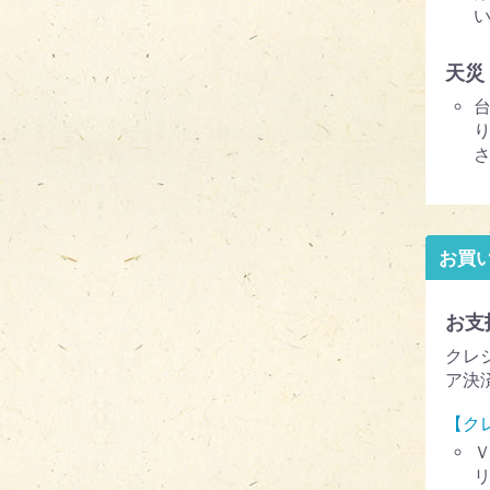
天災
お買
お支
クレ
ア決
【ク