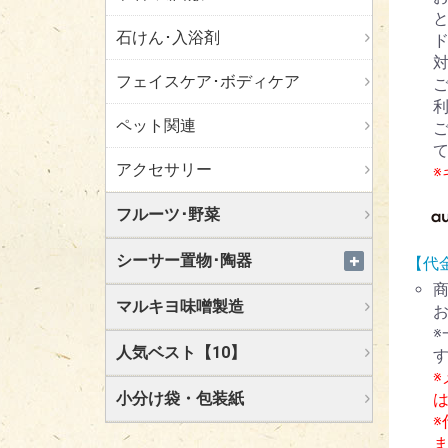
石けん･入浴剤
ド
フェイスケア･ボディケア
ペット関連
アクセサリー
フルーツ･野菜
シーサー置物･陶器
【代
マルキヨ味噌製造
人気ベスト【10】
小分け袋・包装紙
※