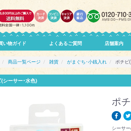
買い物ガイド
よくあるご質問
店舗案内
商品一覧ページ
雑貨
がまぐち･小銭入れ
ポチビ(
(シーサー･水色)
ポチ
シーサー