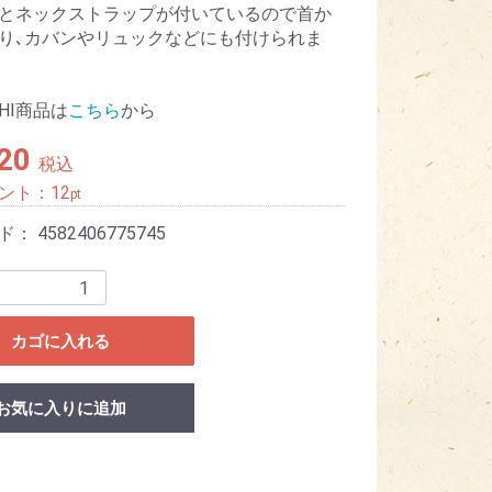
とネックストラップが付いているので首か
り､カバンやリュックなどにも付けられま
HI商品は
こちら
から
320
税込
ント：
12
pt
ード：
4582406775745
カゴに入れる
お気に入りに追加